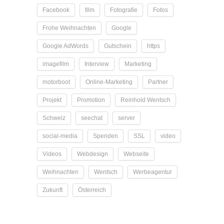
Facebook
film
Fotografie
Fotos
Frohe Weihnachten
Google
Google AdWords
Gutschein
https
imagefilm
Interview
Marketing
motorboot
Online-Marketing
Partner
Projekt
Promotion
Reinhold Wentsch
Schweiz
seechat
server
social-media
Spenden
SSL
video
Videos
Webdesign
Webseite
Weihnachten
Wentsch
Werbeagentur
Zukunft
Österreich