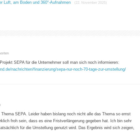
der Luft, am Boden und 360°-Aufnahmen
(22. November 2025)
worten
 Projekt SEPA für die Unternehmer soll man sich noch informieren:
nd.de/nachrichten/finanzierung/sepa-nur-noch-70-tage-zur-umstellung/
n
um Thema SEPA. Leider haben bislang noch nicht alle das Thema so ernst
ich froh sein, dass es eine Fristverlängerung gegeben hat. Ich bin sehr
tatsächlich für die Umstellung genutzt wird. Das Ergebnis wird sich zeigen,