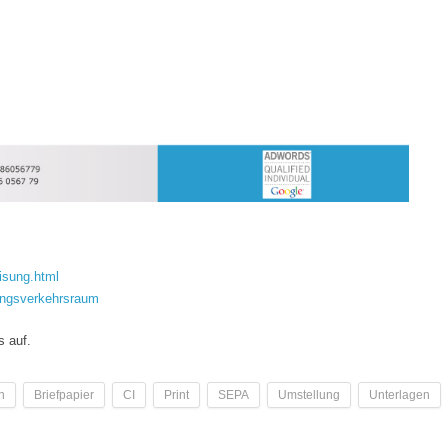
isung.html
ungsverkehrsraum
s auf.
n
Briefpapier
CI
Print
SEPA
Umstellung
Unterlagen