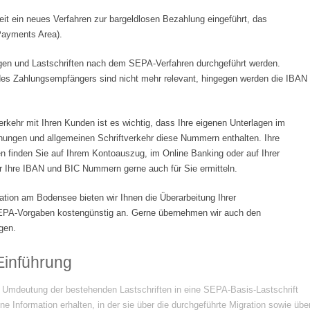
it ein neues Verfahren zur bargeldlosen Bezahlung eingeführt, das
Payments Area).
en und Lastschriften nach dem SEPA-Verfahren durchgeführt werden.
es Zahlungsempfängers sind nicht mehr relevant, hingegen werden die IBAN
rkehr mit Ihren Kunden ist es wichtig, dass Ihre eigenen Unterlagen im
nungen und allgemeinen Schriftverkehr diese Nummern enthalten. Ihre
 finden Sie auf Ihrem Kontoauszug, im Online Banking oder auf Ihrer
r Ihre IBAN und BIC Nummern gerne auch für Sie ermitteln.
ation am Bodensee bieten wir Ihnen die Überarbeitung Ihrer
EPA-Vorgaben kostengünstig an. Gerne übernehmen wir auch den
gen.
Einführung
ne Umdeutung der bestehenden Lastschriften in eine SEPA-Basis-Lastschrift
ne Information erhalten, in der sie über die durchgeführte Migration sowie übe