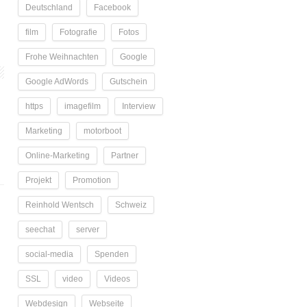
Deutschland
Facebook
film
Fotografie
Fotos
Frohe Weihnachten
Google
Google AdWords
Gutschein
https
imagefilm
Interview
Marketing
motorboot
Online-Marketing
Partner
Projekt
Promotion
Reinhold Wentsch
Schweiz
seechat
server
social-media
Spenden
SSL
video
Videos
Webdesign
Webseite