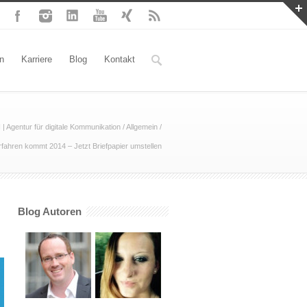
n
Karriere
Blog
Kontakt
gentur für digitale Kommunikation
/
Allgemein
/
ahren kommt 2014 – Jetzt Briefpapier umstellen
Blog Autoren