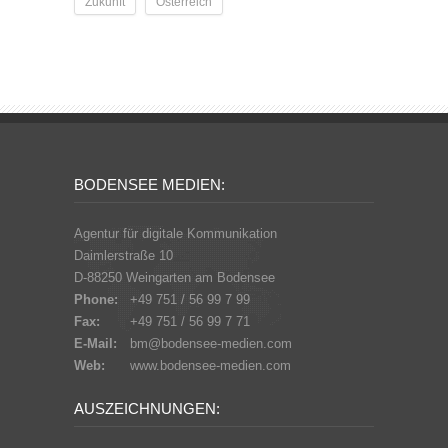
Zukunft
Österreich
BODENSEE MEDIEN:
Agentur für digitale Kommunikation
Daimlerstraße 10
D-88250 Weingarten am Bodensee
Phone:
+49 751 / 56 99 7 99
Fax:
+49 751 / 56 99 7 71
E-Mail:
bm@bodensee-medien.com
Web:
www.bodensee-medien.com
AUSZEICHNUNGEN: