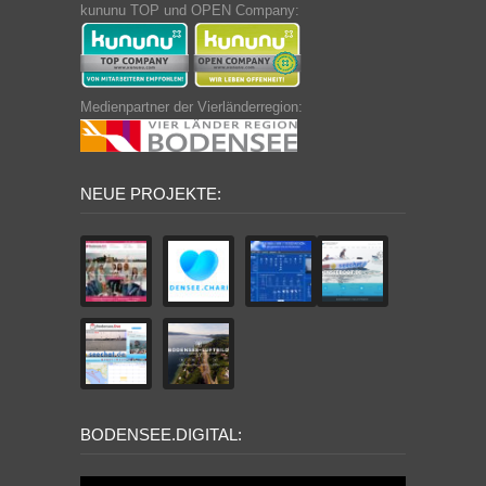
kununu TOP und OPEN Company:
Medienpartner der Vierländerregion:
NEUE PROJEKTE:
BODENSEE.DIGITAL: