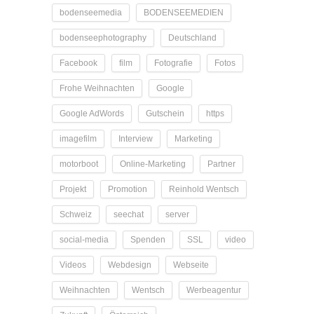
bodenseemedia
BODENSEEMEDIEN
bodenseephotography
Deutschland
Facebook
film
Fotografie
Fotos
Frohe Weihnachten
Google
Google AdWords
Gutschein
https
imagefilm
Interview
Marketing
motorboot
Online-Marketing
Partner
Projekt
Promotion
Reinhold Wentsch
Schweiz
seechat
server
social-media
Spenden
SSL
video
Videos
Webdesign
Webseite
Weihnachten
Wentsch
Werbeagentur