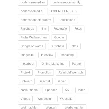
bodensee-medien
bodenseecommunity
bodenseemedia
BODENSEEMEDIEN
bodenseephotography
Deutschland
Facebook
film
Fotografie
Fotos
Frohe Weihnachten
Google
Google AdWords
Gutschein
https
imagefilm
Interview
Marketing
motorboot
Online-Marketing
Partner
Projekt
Promotion
Reinhold Wentsch
Schweiz
seechat
server
social-media
Spenden
SSL
video
Videos
Webdesign
Webseite
Weihnachten
Wentsch
Werbeagentur