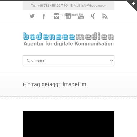
Tel: +49 751 / 56 99 7 99 E-Mail: info@bodensee-
medien.com
Eintrag getaggt ‘imagefilm’