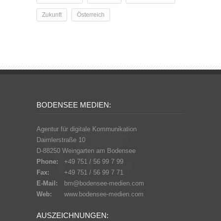
Zukunft
Österreich
BODENSEE MEDIEN:
Agentur für digitale Kommunikation
Daimlerstraße 10
D-88250 Weingarten am Bodensee
Phone:
+49 751 / 56 99 7 99
Fax:
+49 751 / 56 99 7 71
E-Mail:
bm@bodensee-medien.com
Web:
www.bodensee-medien.com
AUSZEICHNUNGEN: