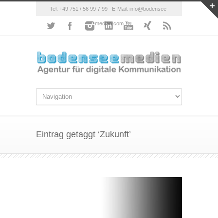
Tel: +49 751 / 56 99 7 99 E-Mail: info@bodensee-
medien.com
Eintrag getaggt ‘Zukunft’