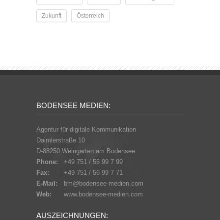
Zukunft
Österreich
BODENSEE MEDIEN:
Agentur für digitale Kommunikation
Daimlerstraße 10
D-88250 Weingarten am Bodensee
Phone:
+49 751 / 56 99 7 99
Fax:
+49 751 / 56 99 7 71
E-Mail:
bm@bodensee-medien.com
Web:
www.bodensee-medien.com
AUSZEICHNUNGEN: