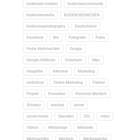
bodensee-medien
bodenseecommunity
bodenseemedia
BODENSEEMEDIEN
bodenseephotography
Deutschland
Facebook
film
Fotografie
Fotos
Frohe Weihnachten
Google
Google AdWords
Gutschein
https
imagefilm
Interview
Marketing
motorboot
Online-Marketing
Partner
Projekt
Promotion
Reinhold Wentsch
Schweiz
seechat
server
social-media
Spenden
SSL
video
Videos
Webdesign
Webseite
Weihnachten
Wentsch
Werbeagentur