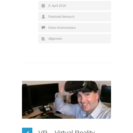
8. April 2018
Reinhold Wentsch
Keine Kommentare
Allgemein
VR – Virtual Reality –