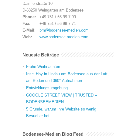
Daimlerstraße 10
D-88250 Weingarten am Bodensee
Phone:
+49 751 / 56 99 7 99
Fax:
+49 751 / 56 99 7 71
E-Mail:
bm@bodensee-medien.com
Web:
www.bodensee-medien.com
Neueste Beiträge
Frohe Weihnachten
Insel Hoy in Lindau am Bodensee aus der Luft,
am Boden und 360°-Aufnahmen
Entwicklungsumgebung
GOOGLE STREET VIEW | TRUSTED –
BODENSEEMEDIEN
5 Gründe, warum Ihre Website so wenig
Besucher hat
Bodensee-Medien Blog Feed