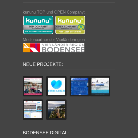
kununu TOP und OPEN Company:
Medienpartner der Vierländerregion:
NEUE PROJEKTE:
BODENSEE.DIGITAL: