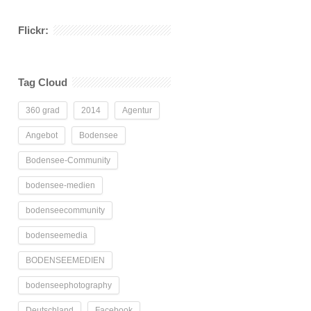
Flickr:
Tag Cloud
360 grad
2014
Agentur
Angebot
Bodensee
Bodensee-Community
bodensee-medien
bodenseecommunity
bodenseemedia
BODENSEEMEDIEN
bodenseephotography
Deutschland
Facebook