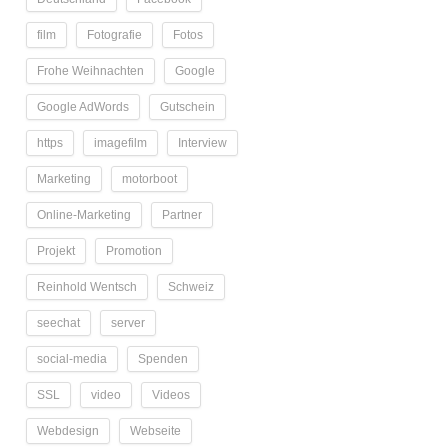
film
Fotografie
Fotos
Frohe Weihnachten
Google
Google AdWords
Gutschein
https
imagefilm
Interview
Marketing
motorboot
Online-Marketing
Partner
Projekt
Promotion
Reinhold Wentsch
Schweiz
seechat
server
social-media
Spenden
SSL
video
Videos
Webdesign
Webseite