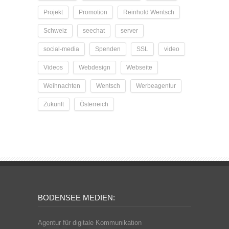
Projekt
Promotion
Reinhold Wentsch
Schweiz
seechat
server
social-media
Spenden
SSL
video
Videos
Webdesign
Webseite
Weihnachten
Wentsch
Werbeagentur
Zukunft
Österreich
BODENSEE MEDIEN:
Agentur für digitale Kommunikation