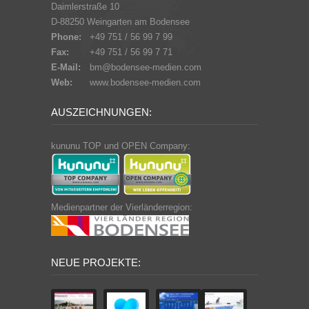
Daimlerstraße 10
D-88250 Weingarten am Bodensee
Phone:
+49 751 / 56 99 7 99
Fax:
+49 751 / 56 99 7 71
E-Mail:
bm@bodensee-medien.com
Web:
www.bodensee-medien.com
AUSZEICHNUNGEN:
kununu TOP und OPEN Company:
Medienpartner der Vierländerregion:
NEUE PROJEKTE: