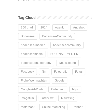
Tag Cloud
360 grad
2014
Agentur
Angebot
Bodensee
Bodensee-Community
bodensee-medien
bodenseecommunity
bodenseemedia
BODENSEEMEDIEN
bodenseephotography
Deutschland
Facebook
film
Fotografie
Fotos
Frohe Weihnachten
Google
Google AdWords
Gutschein
https
imagefilm
Interview
Marketing
motorboot
Online-Marketing
Partner