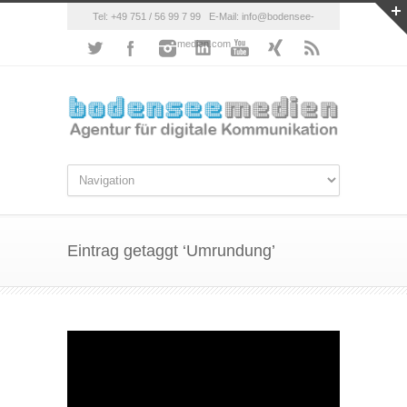
Tel: +49 751 / 56 99 7 99 E-Mail: info@bodensee-
medien.com
Eintrag getaggt ‘Umrundung’