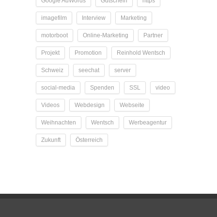
Google AdWords
Gutschein
https
imagefilm
Interview
Marketing
motorboot
Online-Marketing
Partner
Projekt
Promotion
Reinhold Wentsch
Schweiz
seechat
server
social-media
Spenden
SSL
video
Videos
Webdesign
Webseite
Weihnachten
Wentsch
Werbeagentur
Zukunft
Österreich