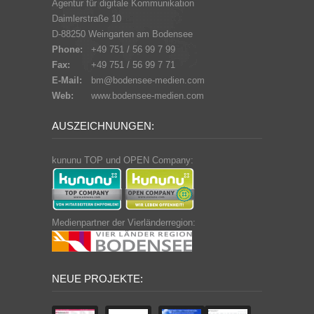
Agentur für digitale Kommunikation
Daimlerstraße 10
D-88250 Weingarten am Bodensee
Phone:
+49 751 / 56 99 7 99
Fax:
+49 751 / 56 99 7 71
E-Mail:
bm@bodensee-medien.com
Web:
www.bodensee-medien.com
AUSZEICHNUNGEN:
kununu TOP und OPEN Company:
Medienpartner der Vierländerregion:
NEUE PROJEKTE: