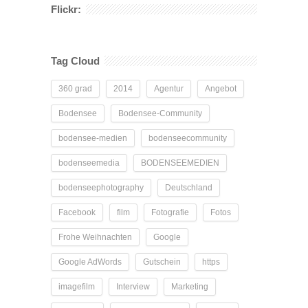
Flickr:
Tag Cloud
360 grad
2014
Agentur
Angebot
Bodensee
Bodensee-Community
bodensee-medien
bodenseecommunity
bodenseemedia
BODENSEEMEDIEN
bodenseephotography
Deutschland
Facebook
film
Fotografie
Fotos
Frohe Weihnachten
Google
Google AdWords
Gutschein
https
imagefilm
Interview
Marketing