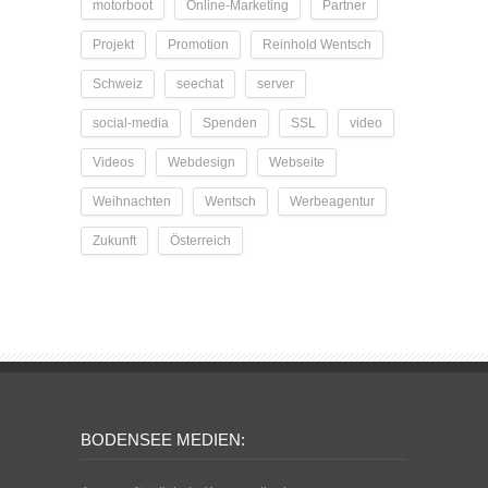
motorboot
Online-Marketing
Partner
Projekt
Promotion
Reinhold Wentsch
Schweiz
seechat
server
social-media
Spenden
SSL
video
Videos
Webdesign
Webseite
Weihnachten
Wentsch
Werbeagentur
Zukunft
Österreich
BODENSEE MEDIEN: